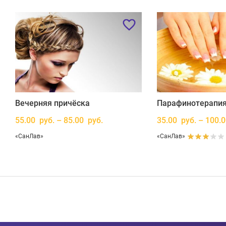
Вечерняя причёска
Парафинотерапия
55.00 руб. – 85.00 руб.
35.00 руб. – 100.
«СанЛав»
«СанЛав»