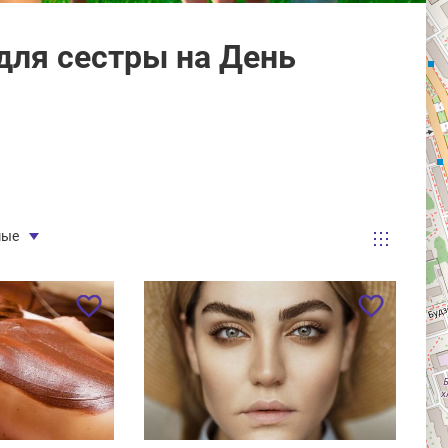
ля сестры на День
мые