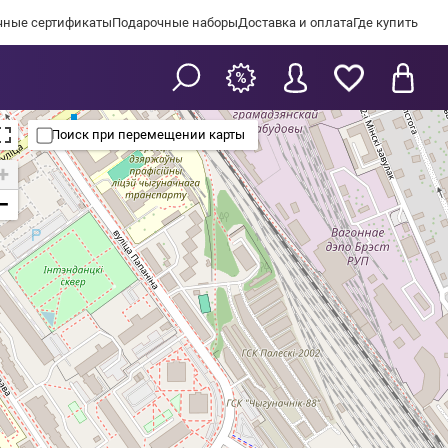
чные сертификаты
Подарочные наборы
Доставка и оплата
Где купить
Поиск при перемещении карты
+
−