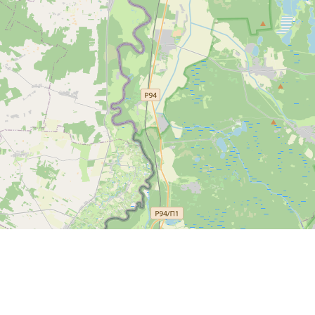
Спутник
© OpenStreetMap