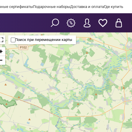
чные сертификаты
Подарочные наборы
Доставка и оплата
Где купить
Поиск при перемещении карты
+
−