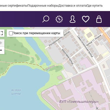
чные сертификаты
Подарочные наборы
Доставка и оплата
Где купить
Поиск при перемещении карты
+
−