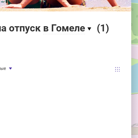
на отпуск
в Гомеле
(
1
)
мые