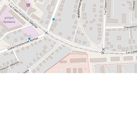
Спутник
© OpenStreetMap