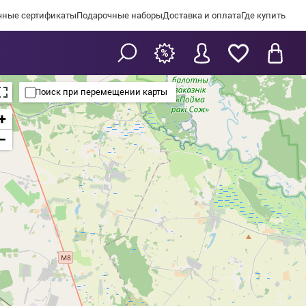
чные сертификаты
Подарочные наборы
Доставка и оплата
Где купить
Поиск при перемещении карты
+
−