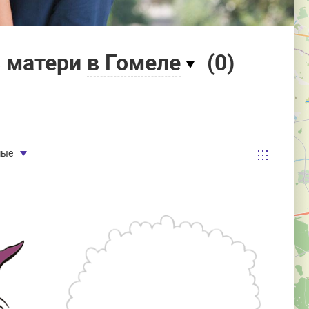
ь матери
в Гомеле
(
0
)
мые