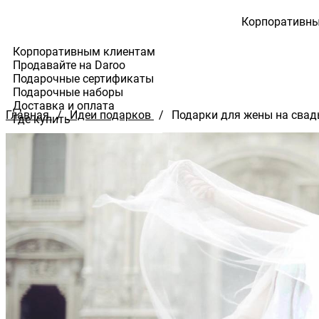
Корпоративн
Корпоративным клиентам
Продавайте на Daroo
КАТАЛОГ
ИДЕИ ПОДАРКО
Подарочные сертификаты
Подарочные наборы
Доставка и оплата
Главная
/
Идеи подарков
/
Подарки для жены на свад
Где купить