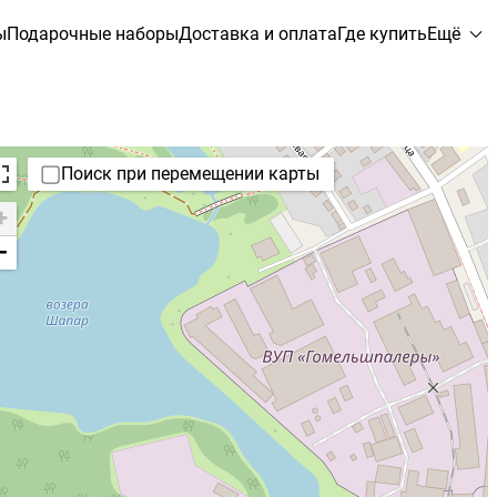
ы
Подарочные наборы
Доставка и оплата
Где купить
Ещё
Поиск при перемещении карты
+
−