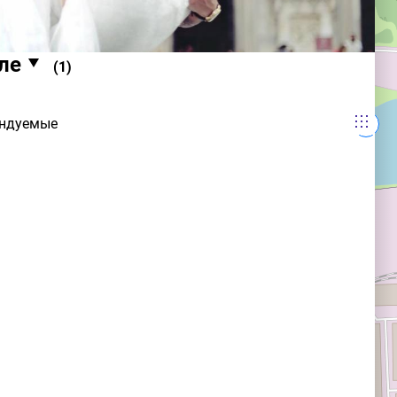
ле
(
1
)
ндуемые