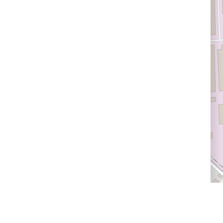
Провайдерам
Следите за нами
впечатлений
Программа