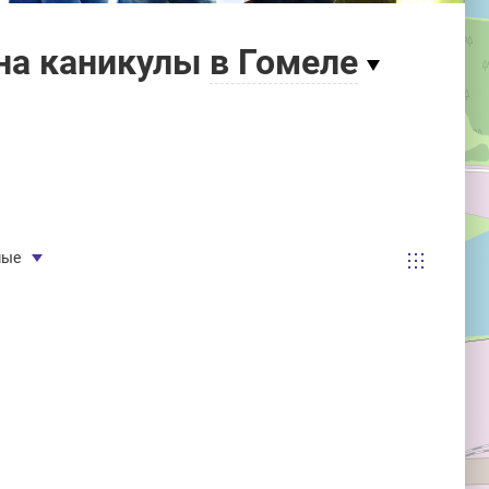
на каникулы
в Гомеле
мые