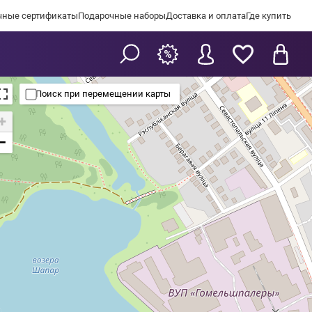
чные сертификаты
Подарочные наборы
Доставка и оплата
Где купить
Поиск при перемещении карты
+
−