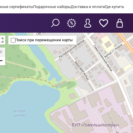
чные сертификаты
Подарочные наборы
Доставка и оплата
Где купить
Поиск при перемещении карты
+
−