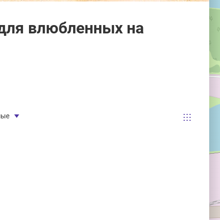
для влюбленных на
мые