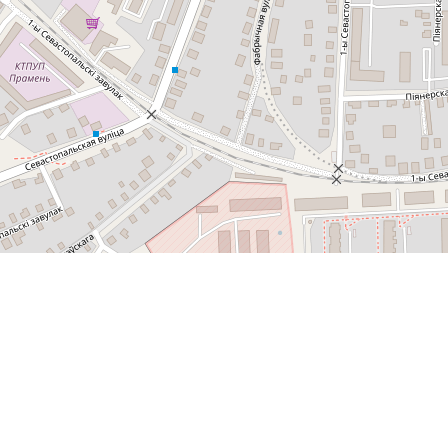
Спутник
© OpenStreetMap