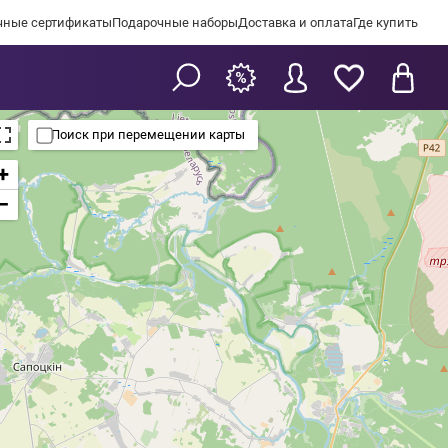
чные сертификаты
Подарочные наборы
Доставка и оплата
Где купить
Поиск при перемещении карты
+
−