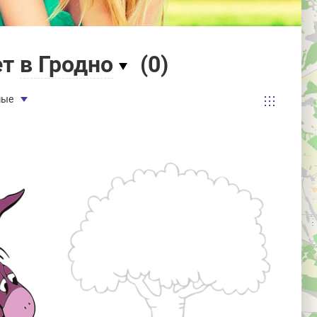
ет
в Гродно
(
0
)
мые