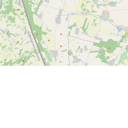
Спутник
© OpenStreetMap