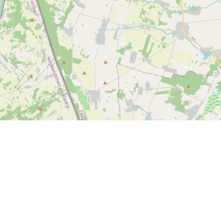
Спутник
© OpenStreetMap