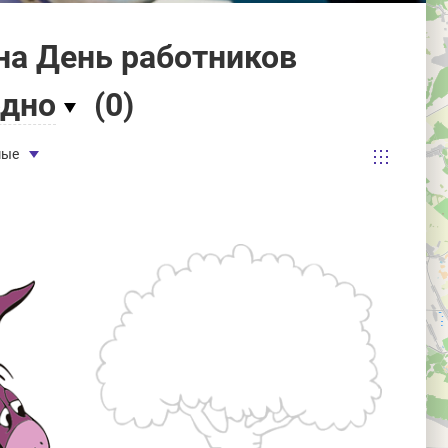
на День работников
одно
(
0
)
мые