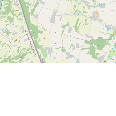
Спутник
© OpenStreetMap