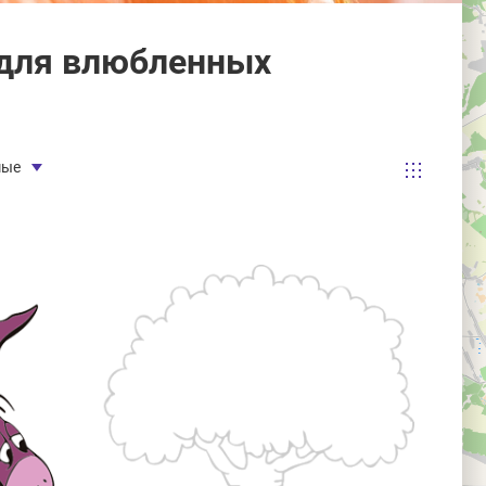
для влюбленных
мые