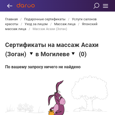
Главная
/
Подарочные сертификаты
/
Услуги салонов
красоты
/
Уход за лицом
/
Массаж лица
/
Японский
массаж лица
/
Массаж Асахи (Зоган)
Сертификаты на массаж Асахи
(Зоган)
в Могилеве
(
0
)
По вашему запросу ничего не найдено