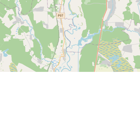
Спутник
© OpenStreetMap