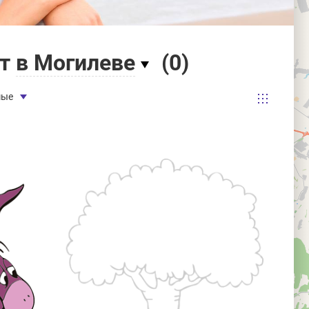
ет
в Могилеве
(
0
)
мые