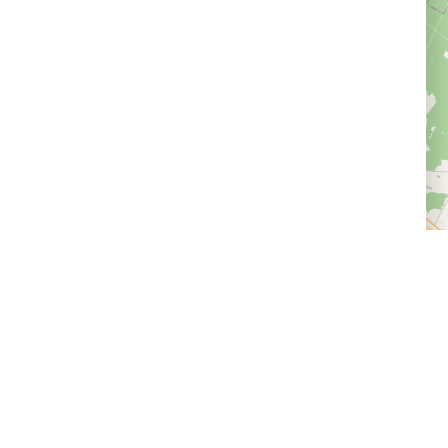
Доставка и оплата
Следите за нами
Провайдерам впечатлений
Программа лояльности
Статьи и новости
Правила возврата