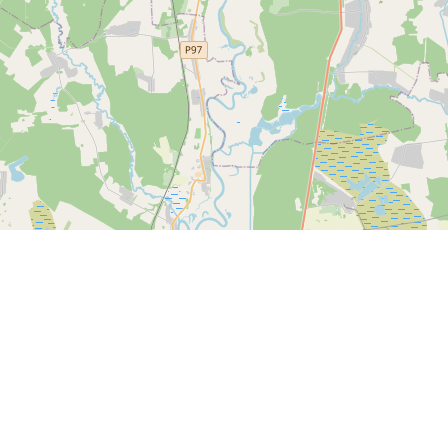
Спутник
© OpenStreetMap