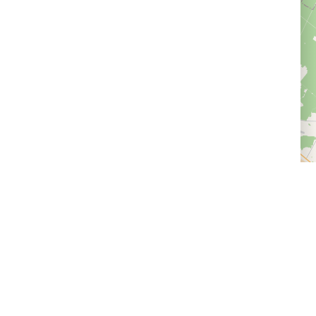
Доставка и оплата
Следите за нами
Провайдерам впечатлений
Программа лояльности
Статьи и новости
Правила возврата