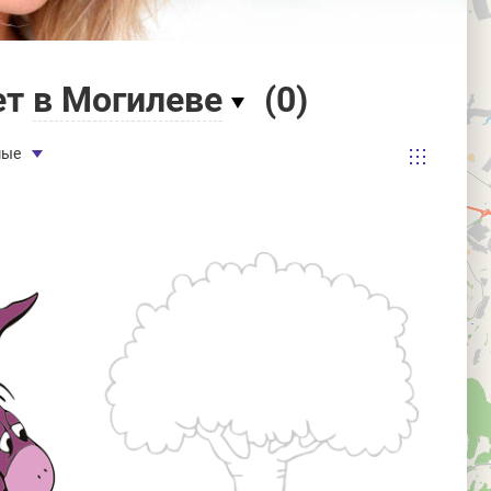
ет
в Могилеве
(
0
)
мые