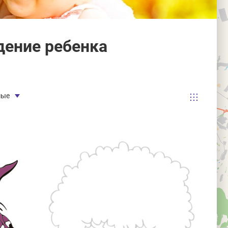
дение ребенка
мые