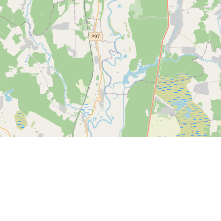
Спутник
© OpenStreetMap