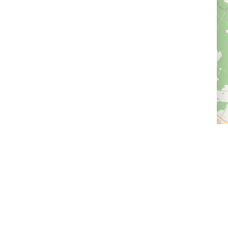
Доставка и оплата
Следите за нами
Провайдерам впечатлений
Программа лояльности
Статьи и новости
Правила возврата