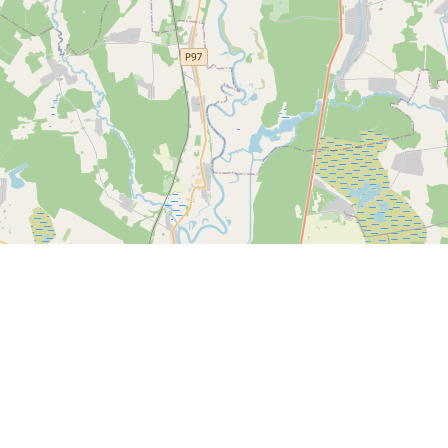
Спутник
© OpenStreetMap