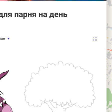
ля парня на день
мые