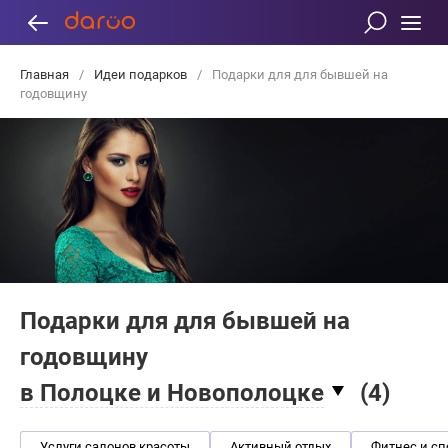
Главная
/
Идеи подарков
/
Подарки для для бывшей на
годовщину
Подарки для для бывшей на
годовщину
в Полоцке и Новополоцке
(
4
)
Услуги салонов красоты
Активный отдых
Фитнес и сп