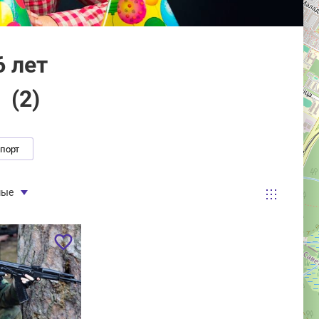
6 лет
(
2
)
спорт
мые