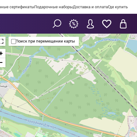
чные сертификаты
Подарочные наборы
Доставка и оплата
Где купить
Поиск при перемещении карты
+
−