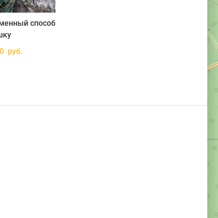
еменный способ
шку
00 руб.