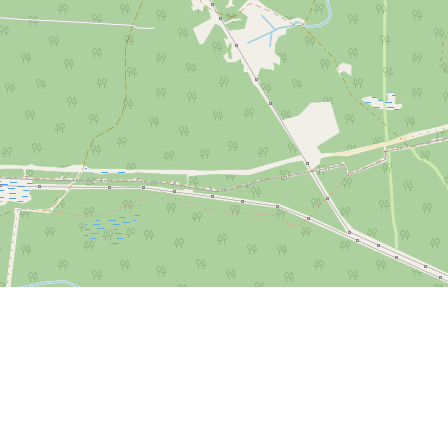
Спутник
© OpenStreetMap