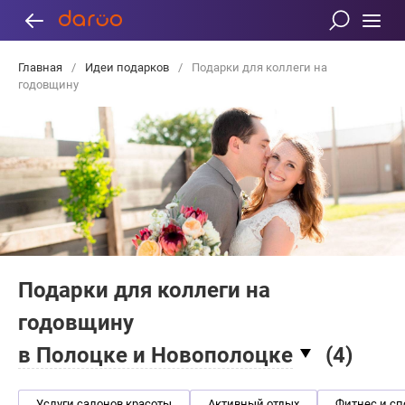
Главная
/
Идеи подарков
/
Подарки для коллеги на
годовщину
Подарки для коллеги на
годовщину
в Полоцке и Новополоцке
(
4
)
Услуги салонов красоты
Активный отдых
Фитнес и сп