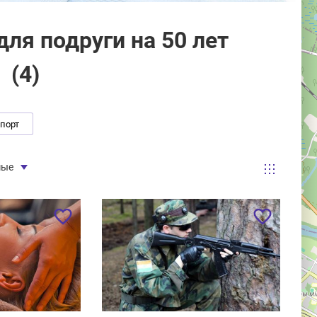
ля подруги на 50 лет
(
4
)
спорт
мые