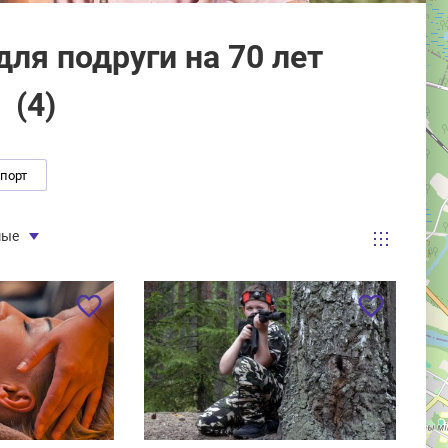
ля подруги на 70 лет
(
4
)
спорт
мые