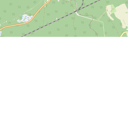
Спутник
© OpenStreetMap