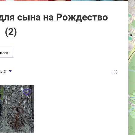
для сына на Рождество
(
2
)
спорт
мые