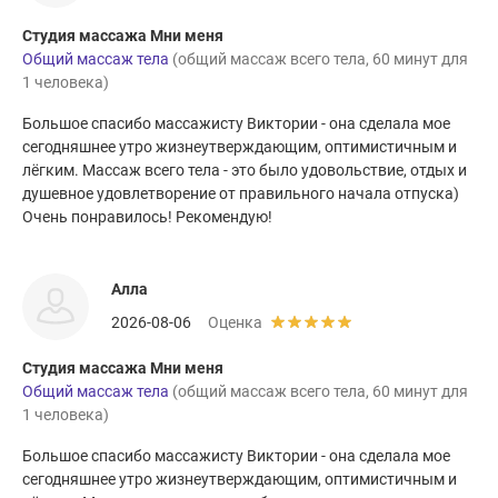
Студия массажа Мни меня
Общий массаж тела
(общий массаж всего тела, 60 минут для
1 человека)
Большое спасибо массажисту Виктории - она сделала мое
сегодняшнее утро жизнеутверждающим, оптимистичным и
лёгким. Массаж всего тела - это было удовольствие, отдых и
душевное удовлетворение от правильного начала отпуска)
Очень понравилось! Рекомендую!
Алла
2026-08-06
Оценка
Студия массажа Мни меня
Общий массаж тела
(общий массаж всего тела, 60 минут для
1 человека)
Большое спасибо массажисту Виктории - она сделала мое
сегодняшнее утро жизнеутверждающим, оптимистичным и