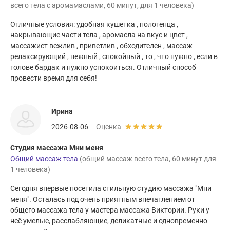
всего тела с аромамаслами, 60 минут, для 1 человека)
Отличные условия: удобная кушетка , полотенца ,
накрывающие части тела , аромасла на вкус и цвет ,
массажист вежлив , приветлив , обходителен , массаж
релаксирующий , нежный , спокойный , то , что нужно , если в
голове бардак и нужно успокоиться. Отличный способ
провести время для себя!
Ирина
2026-08-06
Оценка
Студия массажа Мни меня
Общий массаж тела
(общий массаж всего тела, 60 минут для
1 человека)
Сегодня впервые посетила стильную студию массажа "Мни
меня". Осталась под очень приятным впечатлением от
общего массажа тела у мастера массажа Виктории. Руки у
неё умелые, расслабляющие, деликатные и одновременно