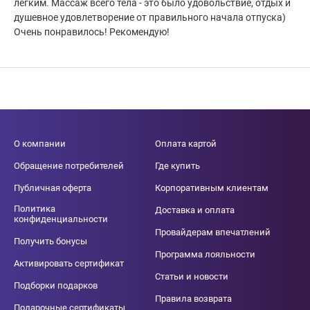
лёгким. Массаж всего тела - это было удовольствие, отдых и
душевное удовлетворение от правильного начала отпуска)
Очень понравилось! Рекомендую!
О компании
Оплата картой
Обращение потребителей
Где купить
Публичная оферта
Корпоративным клиентам
Политика
Доставка и оплата
конфиденциальности
Провайдерам впечатлений
Получить бонусы
Программа лояльности
Активировать сертификат
Статьи и новости
Подборки подарков
Правила возврата
Подарочные сертификаты