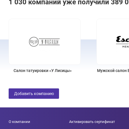
1 030 компаний уже получили 389 
Мужской салон Esquire Men’s Salon
M
Добавить компанию
О компании
Активировать сертификат