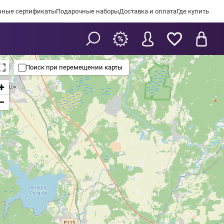
чные сертификаты
Подарочные наборы
Доставка и оплата
Где купить
Поиск при перемещении карты
+
−