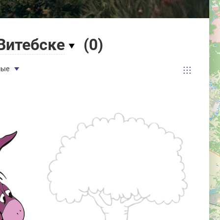
Витебске
(
0
)
мые