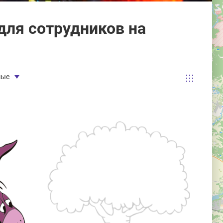
ля сотрудников на
мые