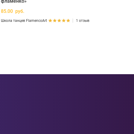
фламенко»
85.00 руб.
Школа танцев FlamencoArt
1 отзыв