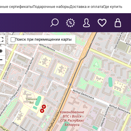
чные сертификаты
Подарочные наборы
Доставка и оплата
Где купить
Поиск при перемещении карты
+
−