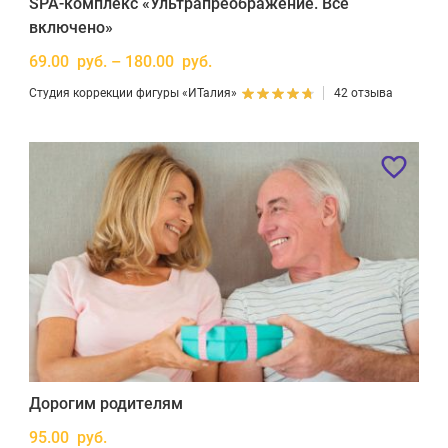
SPA-комплекс «Ультрапреображение. Все
включено»
69.00 руб. – 180.00 руб.
Студия коррекции фигуры «ИТалия»
42 отзыва
Дорогим родителям
95.00 руб.