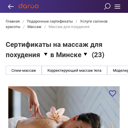
Главная
/
Подарочные сертификаты
/
Услуги салонов
красоты
/
Массаж
/
Массаж для похудения
Сертификаты на массаж для
похудения
в Минске
(
23
)
Слим-массаж
Корректирующий массаж тела
Моделир