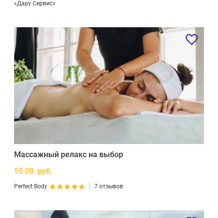
«Дару Сервис»
Массажный релакс на выбор
55.00 руб.
Perfect Body
7 отзывов