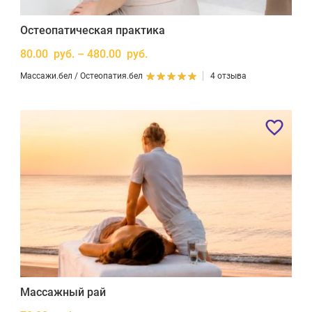
Остеопатическая практика
80.00 руб. – 480.00 руб.
Массажи.бел / Остеопатия.бел
4 отзыва
Массажный рай