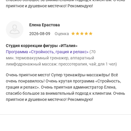
приятное и душевное местечко! Рекомендую!
Елена Ерастова
2026-08-09
Оценка
Студия коррекции фигуры «ИТалия»
Программа «Стройность, грация и релакс»
(70
мин.:термовакуумный тренажер, аппаратный
лимфодренажный массаж: прессотерапия, чай; для 1 чел)
Очень приятное место! Супер тренажёры-массажёры! Всё
очень понравилось! Очень крутая программа «Стройность,
грация и релакс». Очень приятная администратор Елена,
спасибо большое за внимательный подход к клиентам. Очень
приятное и душевное местечко! Рекомендую!