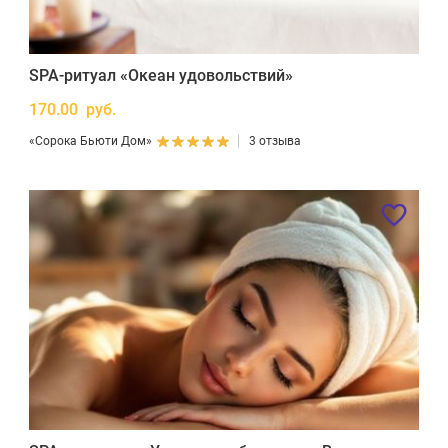
SPA-ритуал «Океан удовольствий»
170.00 руб.
«Сорока Бьюти Дом»
3 отзыва