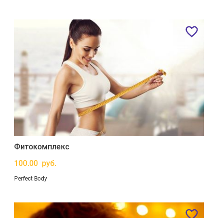
Фитокомплекс
100.00 руб.
Perfect Body