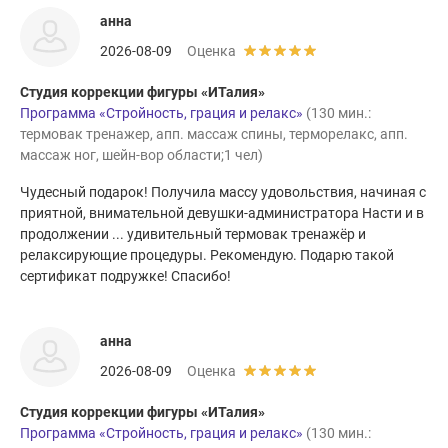
анна
2026-08-09
Оценка
Студия коррекции фигуры «ИТалия»
Программа «Стройность, грация и релакс»
(130 мин.:
термовак тренажер, апп. массаж спины, терморелакс, апп.
массаж ног, шейн-вор области;1 чел)
Чудесный подарок! Получила массу удовольствия, начиная с
приятной, внимательной девушки-администратора Насти и в
продолжении ... удивительный термовак тренажёр и
релаксирующие процедуры. Рекомендую. Подарю такой
сертификат подружке! Спасибо!
анна
2026-08-09
Оценка
Студия коррекции фигуры «ИТалия»
Программа «Стройность, грация и релакс»
(130 мин.: