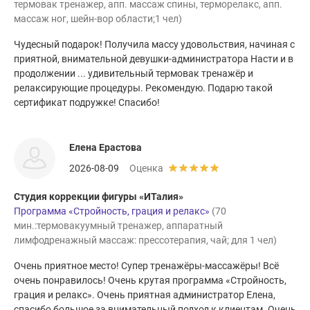
термовак тренажер, апп. массаж спины, терморелакс, апп.
массаж ног, шейн-вор области;1 чел)
Чудесный подарок! Получила массу удовольствия, начиная с
приятной, внимательной девушки-администратора Насти и в
продолжении ... удивительный термовак тренажёр и
релаксирующие процедуры. Рекомендую. Подарю такой
сертификат подружке! Спасибо!
Елена Ерастова
2026-08-09
Оценка
Студия коррекции фигуры «ИТалия»
Программа «Стройность, грация и релакс»
(70
мин.:термовакуумный тренажер, аппаратный
лимфодренажный массаж: прессотерапия, чай; для 1 чел)
Очень приятное место! Супер тренажёры-массажёры! Всё
очень понравилось! Очень крутая программа «Стройность,
грация и релакс». Очень приятная администратор Елена,
спасибо большое за внимательный подход к клиентам. Очень