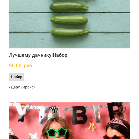
Лучшему дачнику|Набор
90.00 руб.
Набор
«Дару Сервис»