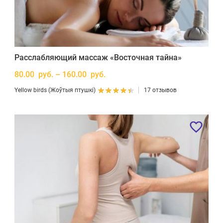
Расслабляющий массаж «Восточная тайна»
80.00 руб. – 160.00 руб.
Yellow birds (Жоўтыя птушкі)
17 отзывов