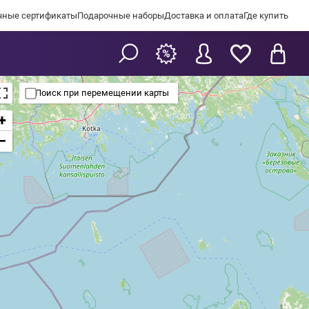
чные сертификаты
Подарочные наборы
Доставка и оплата
Где купить
Поиск при перемещении карты
+
−