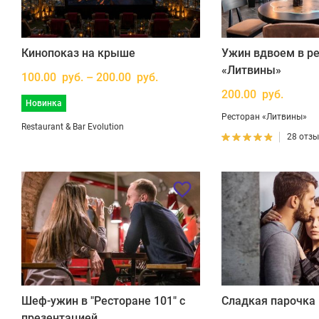
Кинопоказ на крыше
Ужин вдвоем в р
«Литвины»
100.00 руб. – 200.00 руб.
200.00 руб.
Новинка
Ресторан «Литвины»
Restaurant & Bar Evolution
28 отз
Шеф-ужин в "Ресторане 101" с
Сладкая парочка
презентацией