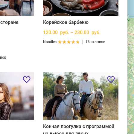
есторане
Корейское барбекю
120.00 руб. – 230.00 руб.
Noodles
16 отзывов
ывов
Конная прогулка с программой
на выбор для двоих