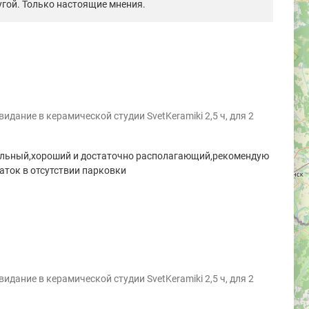
гой. Только настоящие мнения.
идание в керамической студии SvetKeramiki 2,5 ч, для 2
ельный,хороший и достаточно располагающий,рекомендую
аток в отсутствии парковки
идание в керамической студии SvetKeramiki 2,5 ч, для 2