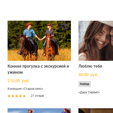
Конная прогулка с экскурсией и
Люблю тебя
ужином
90.00 руб.
210.00 руб.
Набор
Конюшня «Старое село»
«Дару Сервис»
21 отзыв