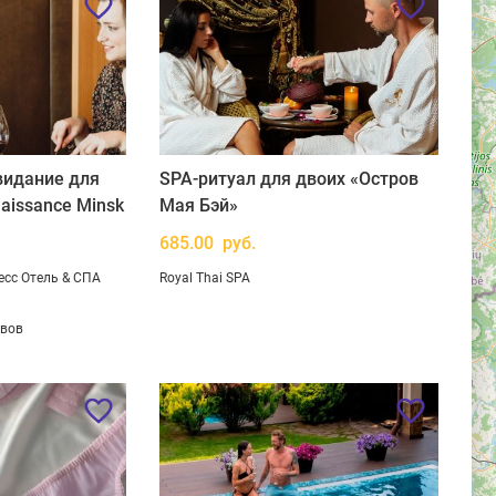
видание для
SPA-ритуал для двоих «Остров
aissance Minsk
Мая Бэй»
685.00 руб.
есс Отель & СПА
Royal Thai SPA
ывов