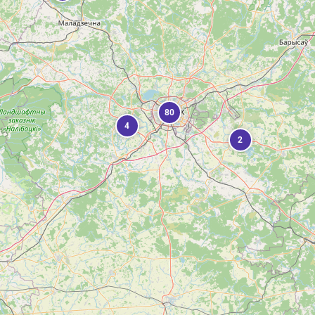
80
4
2