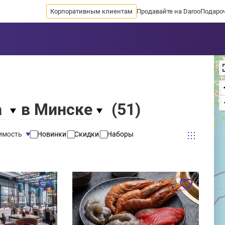
Корпоративным клиентам
Продавайте на Daroo
Подаро
а
в Минске
(
51
)
имость
Новинки
Скидки
Наборы