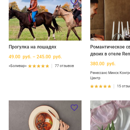
Прогулка на лошадях
Романтическое с
двоих в отеле Ren
49.00 руб. – 245.00 руб.
380.00 руб.
«Боливар»
77 отзывов
Ренессанс Минск Конгр
Центр
15 отз