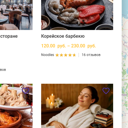
есторане
Корейское барбекю
120.00 руб. – 230.00 руб.
Noodles
16 отзывов
ывов