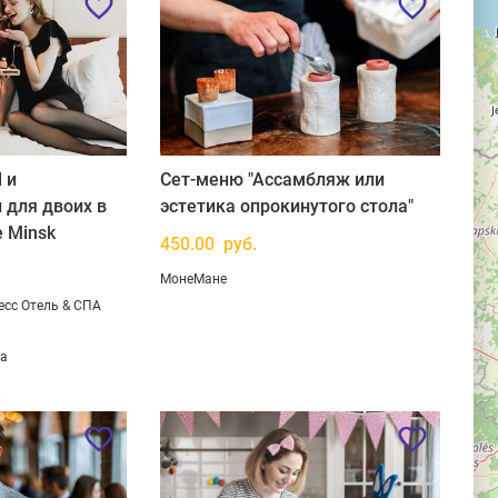
 и
Сет-меню "Ассамбляж или
 для двоих в
эстетика опрокинутого стола"
e Minsk
450.00 руб.
МонеМане
есс Отель & СПА
ва