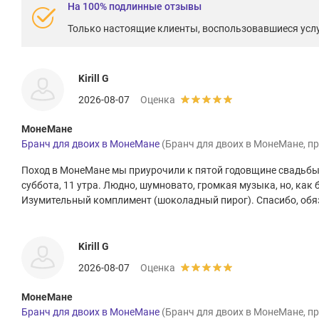
На 100% подлинные отзывы
Только настоящие клиенты, воспользовавшиеся услу
Kirill G
2026-08-07
Оценка
МонеМане
Бранч для двоих в МонеМане
(Бранч для двоих в МонеМане, пр
Поход в МонеМане мы приурочили к пятой годовщине свадьбы.
суббота, 11 утра. Людно, шумновато, громкая музыка, но, как 
Изумительный комплимент (шоколадный пирог). Спасибо, обя
Kirill G
2026-08-07
Оценка
МонеМане
Бранч для двоих в МонеМане
(Бранч для двоих в МонеМане, пр