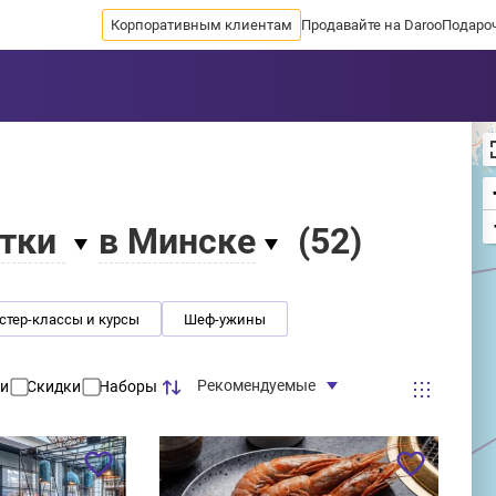
Корпоративным клиентам
Продавайте на Daroo
Подаро
итки
в Минске
(
52
)
тер-классы и курсы
Шеф-ужины
Рекомендуемые
и
Скидки
Наборы