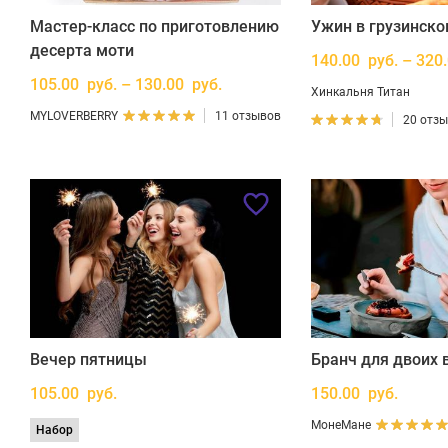
Мастер-класс по приготовлению
Ужин в грузинско
десерта моти
140.00 руб. – 320
105.00 руб. – 130.00 руб.
Хинкальня Титан
MYLOVERBERRY
11 отзывов
20 отз
Вечер пятницы
Бранч для двоих
105.00 руб.
150.00 руб.
МонеМане
Набор