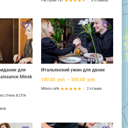
Ресторан 101
6 отзывов
видание для
Итальянский ужин для двоих
aissance Minsk
100.00 руб. – 300.00 руб.
Milano cafe
2 отзыва
есс Отель & СПА
ывов