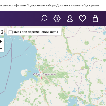
чные сертификаты
Подарочные наборы
Доставка и оплата
Где купить
Поиск при перемещении карты
+
−