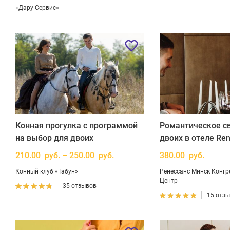
«Дару Сервис»
Конная прогулка с программой
Романтическое с
на выбор для двоих
двоих в отеле Ren
210.00 руб. – 250.00 руб.
380.00 руб.
Конный клуб «Табун»
Ренессанс Минск Конгр
Центр
35 отзывов
15 отз