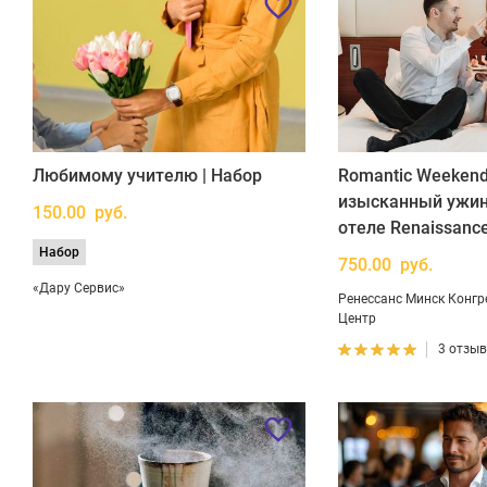
Любимому учителю | Набор
Romantic Weekend
изысканный ужин
150.00 руб.
отеле Renaissanc
Набор
750.00 руб.
«Дару Сервис»
Ренессанс Минск Конгр
Центр
3 отзы