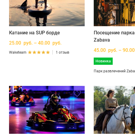
Катание на SUP борде
Посещение парка
Zabava
25.00 руб. – 40.00 руб.
45.00 руб. – 90.00
Waketeam
1 отзыв
Новинка
Парк развлечений Zab