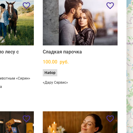
о лесу с
Сладкая парочка
100.00 руб.
Набор
ивотным «Сирин»
«Дару Сервис»
ва