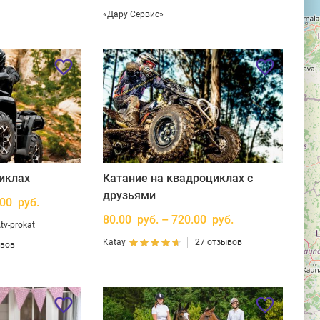
«Дару Сервис»
иклах
Катание на квадроциклах с
друзьями
.00 руб.
80.00 руб. – 720.00 руб.
v-prokat
Katay
27 отзывов
ывов