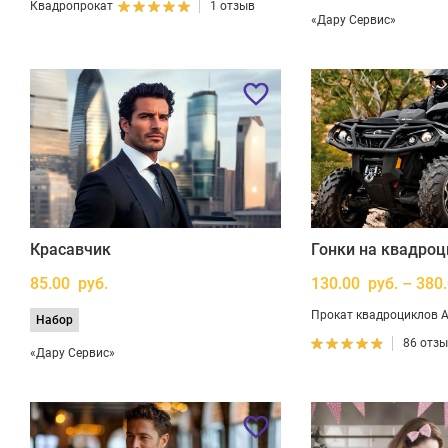
Квадропрокат
1 отзыв
«Дару Сервис»
Красавчик
Гонки на квадроц
85.00 руб.
130.00 руб. – 380
Прокат квадроциклов At
Набор
86 отз
«Дару Сервис»