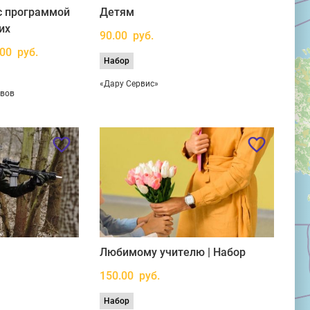
с программой
Детям
их
90.00 руб.
.00 руб.
Набор
«Дару Сервис»
ывов
Любимому учителю | Набор
150.00 руб.
Набор