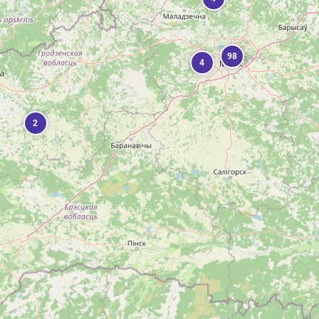
98
4
2