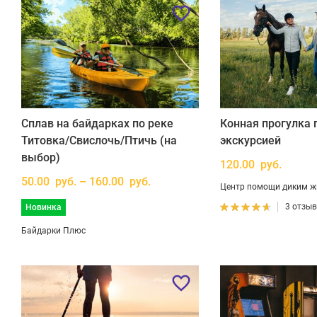
Сплав на байдарках по реке
Конная прогулка п
Титовка/Свислочь/Птичь (на
экскурсией
выбор)
120.00 руб.
50.00 руб. – 160.00 руб.
Центр помощи диким ж
3 отзы
Новинка
Байдарки Плюс