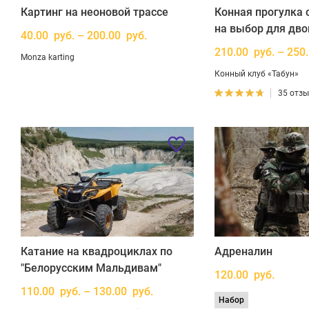
Картинг на неоновой трассе
Конная прогулка 
на выбор для дво
40.00 руб. – 200.00 руб.
210.00 руб. – 250
Monza karting
Конный клуб «Табун»
35 отз
Катание на квадроциклах по
Адреналин
"Белорусским Мальдивам"
120.00 руб.
110.00 руб. – 130.00 руб.
Набор