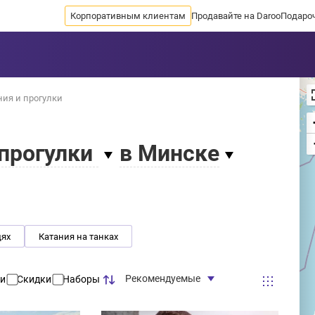
Корпоративным клиентам
Продавайте на Daroo
Подаро
ия и прогулки
 прогулки
в Минске
дях
Катания на танках
Рекомендуемые
и
Скидки
Наборы