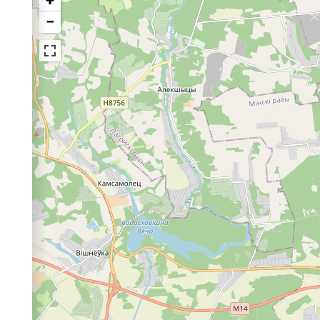
+
−
!