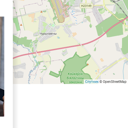
Спутник
© OpenStreetMap