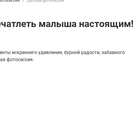
фотосессия
/
Детская фотосессия
ечатлеть малыша настоящим
нты искреннего удивления, бурной радости, забавного
ая фотосессия.