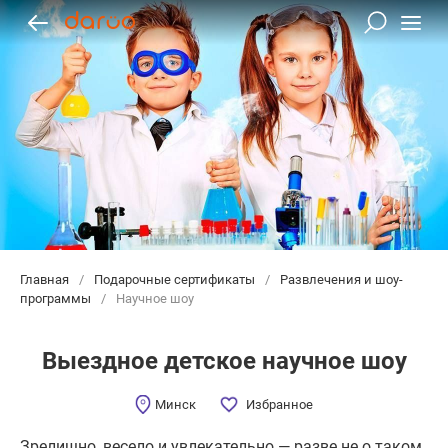
Главная
/
Подарочные сертификаты
/
Развлечения и шоу-
программы
/
Научное шоу
Выездное детское научное шоу
Минск
Избранное
Зрелищно, весело и увлекательно — разве не о таком