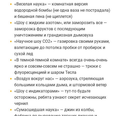
«Веселая наука» — комнатная версия
водородной бомбы (ни одна ваза не пострадала)
и бешеная пена (не щиплется)
«Шоу с жидким азотом», или заморозить все —
заморозка фруктов с последующим
уничтожением и грандиозная дымовуха
«Научное шоу CO2» — газировка своими руками,
взлетающие до потолка пробки от пробирок и
сухой лед
«В темной-темной комнате» всегда очень-очень
ярко и совсем-совсем не страшно — трюки с
флуоресценцией и шаром Тесла
«Воздух вокруг нас» — аэрозука, стреляющая
большими кольцами дыма, и штормовой ветер
«Шоу с индикаторами» — тут-то будьте
осторожны, ребята узнают секрет исчезающих
чернил
«Сумасшедшая наука» — джин из колбы,
фабрика по выведению тягучих лизунов и