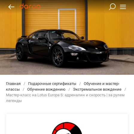
Главная
/
Подарочные сертификаты
/
Обучение и мастер-
классы
/
Обучение вождению
/
Экстремальное вождение
/
Мастер-класс на Lotus Europa S: адреналин и скорость | за рулем
легенды