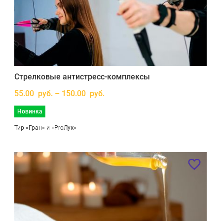
Стрелковые антистресс-комплексы
55.00 руб. – 150.00 руб.
Новинка
Тир «Гран» и «ProЛук»