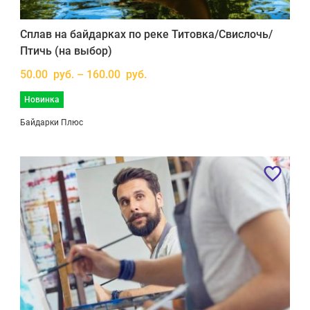
Сплав на байдарках по реке Титовка/Свислочь/
Птичь (на выбор)
50.00 руб. – 160.00 руб.
Новинка
Байдарки Плюс