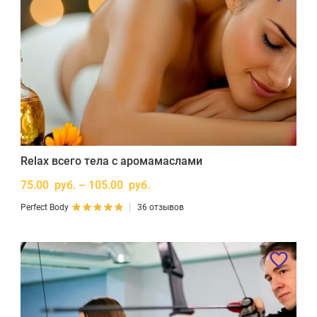
Relax всего тела с аромамаслами
75.00 руб. – 105.00 руб.
Perfect Body
36 отзывов