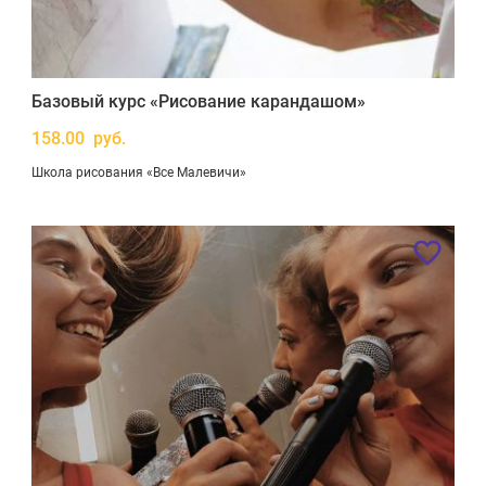
Базовый курс «Рисование карандашом»
158.00 руб.
Школа рисования «Все Малевичи»