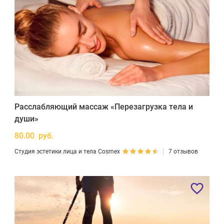
Расслабляющий массаж «Перезагрузка тела и
души»
80.00 руб.
Студия эстетики лица и тела Cosmex
7 отзывов