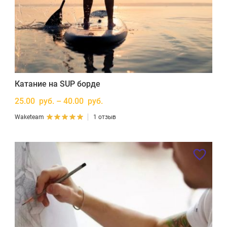
Катание на SUP борде
25.00 руб. – 40.00 руб.
Waketeam
1 отзыв