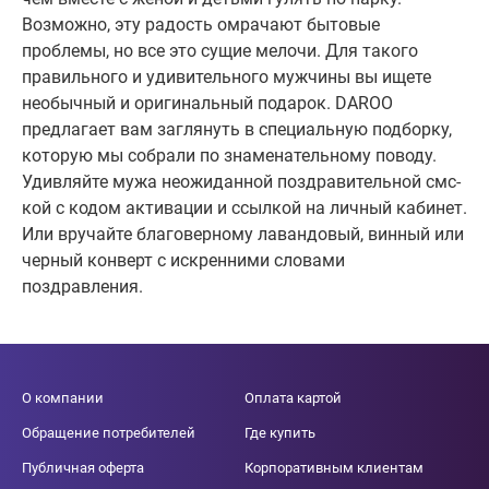
Возможно, эту радость омрачают бытовые
проблемы, но все это сущие мелочи. Для такого
правильного и удивительного мужчины вы ищете
необычный и оригинальный подарок. DAROO
предлагает вам заглянуть в специальную подборку,
которую мы собрали по знаменательному поводу.
Удивляйте мужа неожиданной поздравительной смс-
кой с кодом активации и ссылкой на личный кабинет.
Или вручайте благоверному лавандовый, винный или
черный конверт с искренними словами
поздравления.
О компании
Оплата картой
Обращение потребителей
Где купить
Публичная оферта
Корпоративным клиентам