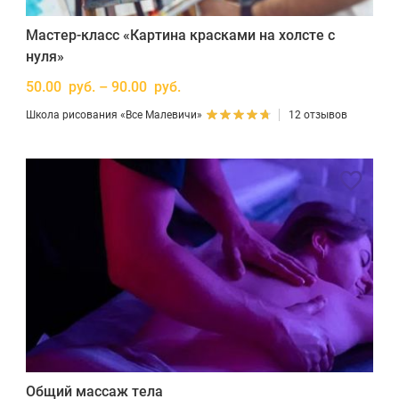
Мастер-класс «Картина красками на холсте с
нуля»
50.00 руб. – 90.00 руб.
Школа рисования «Все Малевичи»
12 отзывов
Общий массаж тела