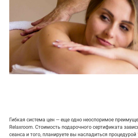
Гибкая система цен — еще одно неоспоримое преимущ
Relaxroom. Стоимость подарочного сертификата завис
сеанса и того, планируете вы насладиться процедурой 