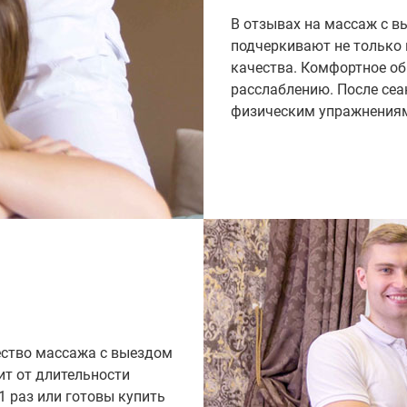
В отзывах на массаж с 
подчеркивают не только 
качества. Комфортное об
расслаблению. После сеа
физическим упражнениям
ество массажа с выездом
ит от длительности
1 раз или готовы купить