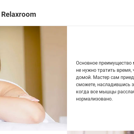
Relaxroom
Основное преимущество 
не нужно тратить время,
домой. Мастер сам приед
сможете, насладившись з
когда все мышцы рассла
нормализовано.