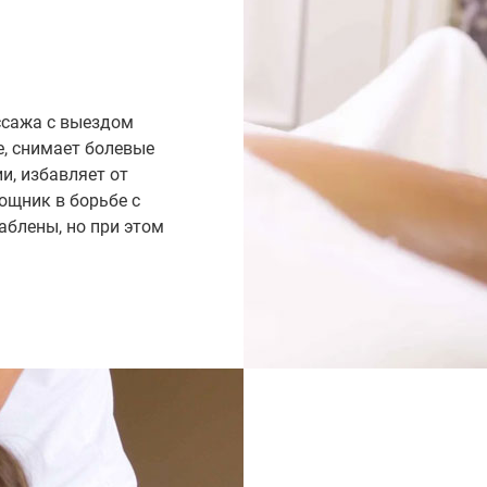
ссажа с выездом
, снимает болевые
и, избавляет от
ощник в борьбе с
аблены, но при этом