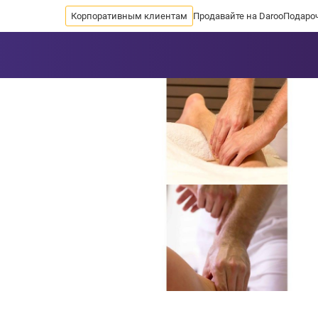
Корпоративным клиентам
Продавайте на Daroo
Подаро