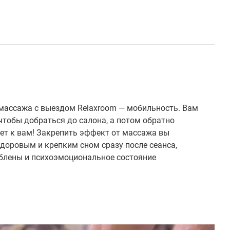
массажа с выездом Relaxroom — мобильность. Вам
 чтобы добраться до салона, а потом обратно
ет к вам! Закрепить эффект от массажа вы
доровым и крепким сном сразу после сеанса,
блены и психоэмоциональное состояние