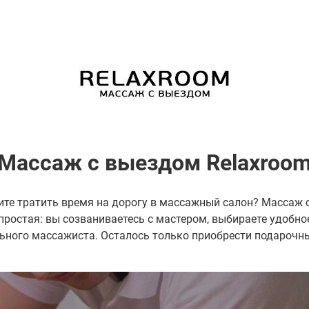
Массаж с выездом Relaxroo
тите тратить время на дорогу в массажный салон? Массаж 
ростая: вы созваниваетесь с мастером, выбираете удобно
ьного массажиста. Осталось только приобрести подарочны