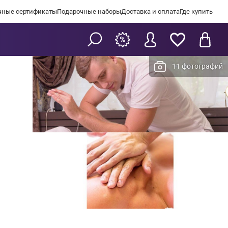
чные сертификаты
Подарочные наборы
Доставка и оплата
Где купить