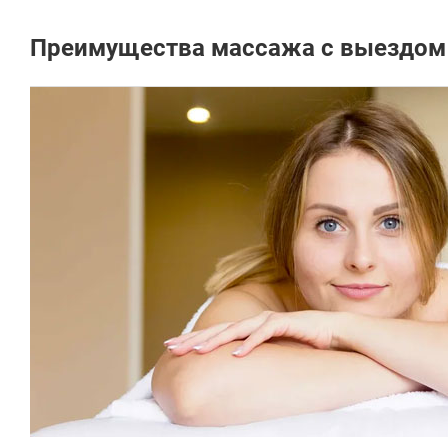
Преимущества массажа с выездом 