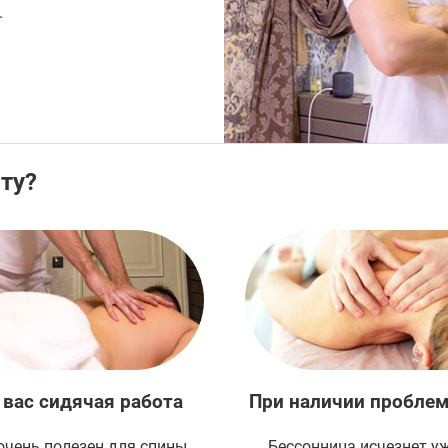
.
ту?
 вас сидячая работа
При наличии проблем
чень полезен для спины.
Бессонница исчезнет у