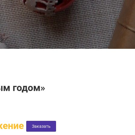
ым годом»
жение
Заказать