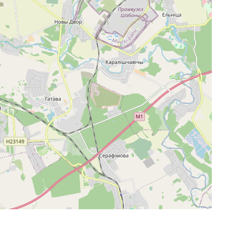
Спутник
© OpenStreetMap