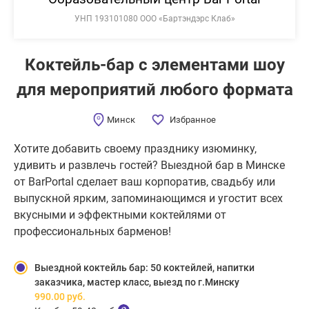
УНП 193101080 ООО «Бартэндэрс Клаб»
Коктейль-бар с эле­мен­тами шоу
для меро­при­я­тий любого фор­мата
Минск
Избранное
Хотите добавить своему празднику изюминку,
удивить и развлечь гостей? Выездной бар в Минске
от BarPortal сделает ваш корпоратив, свадьбу или
выпускной ярким, запоминающимся и угостит всех
вкусными и эффектными коктейлями от
профессиональных барменов!
Выездной коктейль бар: 50 коктейлей, напитки
заказчика, мастер класс, выезд по г.Минску
990.00
руб.