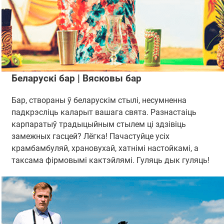
Беларускі бар | Вясковы бар
Бар, створаны ў беларускім стылі, несумненна
падкрэсліць каларыт вашага свята. Разнастаіць
карпаратыў традыцыйным стылем ці здзівіць
замежных гасцей? Лёгка! Пачастуйце усіх
крамбамбуляй, храновухай, хатнімі настойкамі, а
таксама фірмовымі кактэйлямі. Гуляць дык гуляць!