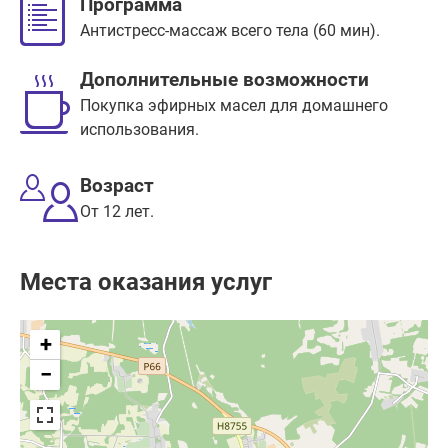
Программа
Антистресс-массаж всего тела (60 мин).
Дополнительные возможности
Покупка эфирных масел для домашнего
использования.
Возраст
От 12 лет.
Места оказания услуг
+
−