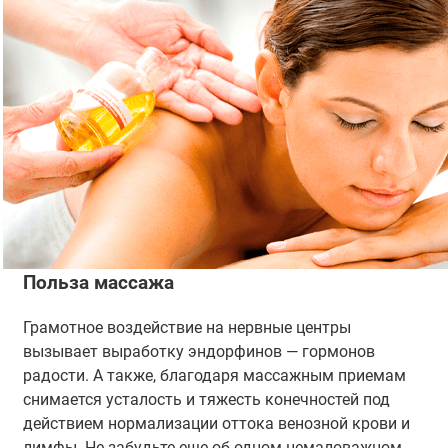
Польза массажа
Грамотное воздействие на нервные центры
вызывает выработку эндорфинов — гормонов
радости. А также, благодаря массажным приемам
снимается усталость и тяжесть конечностей под
действием нормализации оттока венозной крови и
лимфы. Не забудьте еще об одном немаловажном