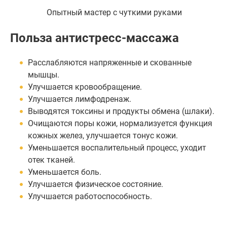
Опытный мастер с чуткими руками
Польза антистресс-массажа
Расслабляются напряженные и скованные
мышцы.
Улучшается кровообращение.
Улучшается лимфодренаж.
Выводятся токсины и продукты обмена (шлаки).
Очищаются поры кожи, нормализуется функция
кожных желез, улучшается тонус кожи.
Уменьшается воспалительный процесс, уходит
отек тканей.
Уменьшается боль.
Улучшается физическое состояние.
Улучшается работоспособность.