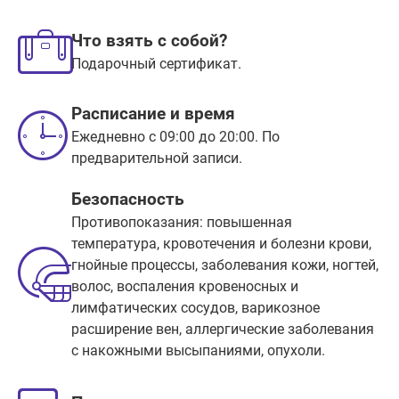
Что взять с собой?
Подарочный сертификат.
Расписание и время
Ежедневно с 09:00 до 20:00. По
предварительной записи.
Безопасность
Противопоказания: повышенная
температура, кровотечения и болезни крови,
гнойные процессы, заболевания кожи, ногтей,
волос, воспаления кровеносных и
лимфатических сосудов, варикозное
расширение вен, аллергические заболевания
с накожными высыпаниями, опухоли.