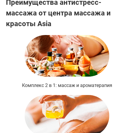
Преимущества антистресс-
массажа от центра массажа и
красоты Asia
Комплекс 2 в 1: массаж и ароматерапия