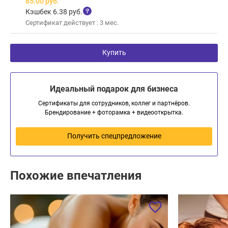
85.00
руб.
Кэшбек 6.38 руб.
Сертификат действует : 3 мес.
Купить
Идеальный подарок для бизнеса
Сертификаты для сотрудников, коллег и партнёров.
Брендирование + фоторамка + видеооткрытка.
Получить спецпредложение
Похожие впечатления