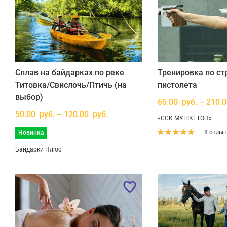
Сплав на байдарках по реке
Тренировка по ст
Титовка/Свислочь/Птичь (на
пистолета
выбор)
65.00 руб. – 210.
50.00 руб. – 120.00 руб.
«ССК МУШКЕТОН»
8 отзы
Новинка
Байдарки Плюс