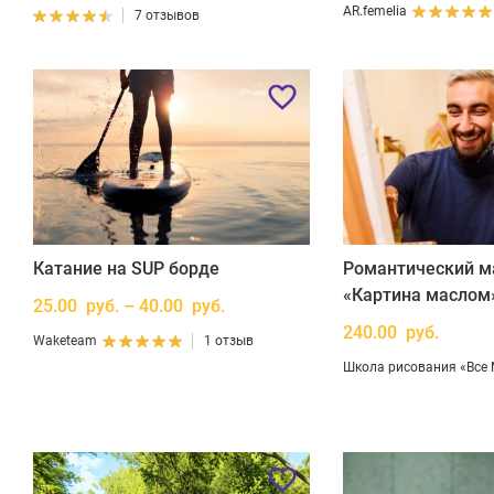
AR.femelia
7 отзывов
Катание на SUP борде
Романтический м
«Картина маслом
25.00 руб. – 40.00 руб.
240.00 руб.
Waketeam
1 отзыв
Школа рисования «Все