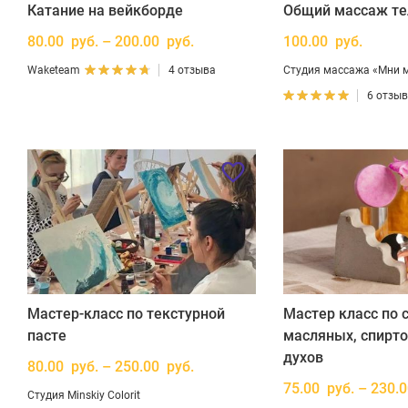
Катание на вейкборде
Общий массаж те
80.00 руб. – 200.00 руб.
100.00 руб.
Waketeam
4 отзыва
Студия массажа «Мни 
6 отзы
Мастер-класс по текстурной
Мастер класс по 
пасте
масляных, спирт
духов
80.00 руб. – 250.00 руб.
75.00 руб. – 230.
Студия Minskiy Colorit