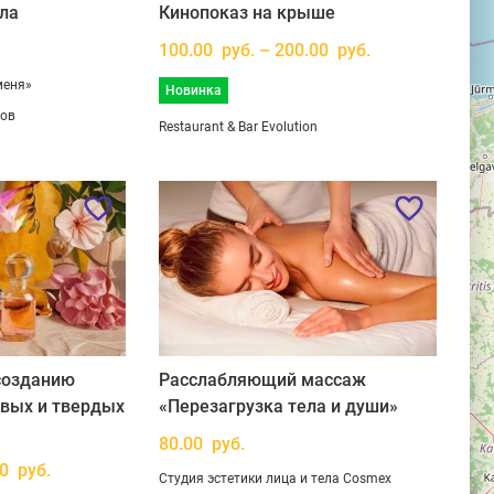
ла
Кинопоказ на крыше
100.00 руб. – 200.00 руб.
меня»
Новинка
вов
Restaurant & Bar Evolution
созданию
Расслабляющий массаж
овых и твердых
«Перезагрузка тела и души»
80.00 руб.
00 руб.
Студия эстетики лица и тела Cosmex