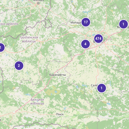
17
1
474
4
2
2
1