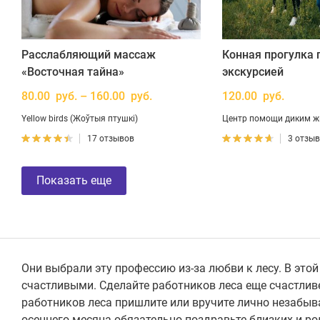
Расслабляющий массаж
Конная прогулка п
«Восточная тайна»
экскурсией
80.00 руб. – 160.00 руб.
120.00 руб.
Yellow birds (Жоўтыя птушкі)
Центр помощи диким ж
17 отзывов
3 отзы
Показать еще
Они выбрали эту профессию из-за любви к лесу. В этой
счастливыми. Сделайте работников леса еще счастлив
работников леса пришлите или вручите лично незабыва
осеннего месяца обязательно поздравьте близких и р