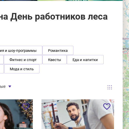
а День работников леса
ия и шоу-программы
Романтика
Фитнес и спорт
Квесты
Еда и напитки
Мода и стиль
мые