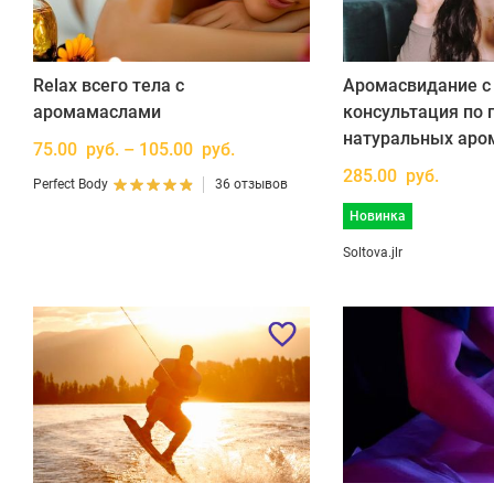
Relax всего тела с
Аромасвидание с 
аромамаслами
консультация по 
натуральных аро
75.00 руб. – 105.00 руб.
285.00 руб.
Perfect Body
36 отзывов
Новинка
Soltova.jlr