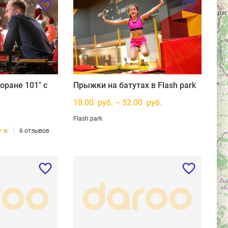
оране 101" с
Прыжки на батутах в Flash park
18.00 руб. – 52.00 руб.
Flash park
6 отзывов