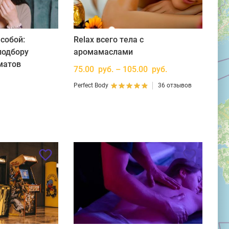
собой:
Relax всего тела с
подбору
аромамаслами
матов
75.00 руб. – 105.00 руб.
Perfect Body
36 отзывов