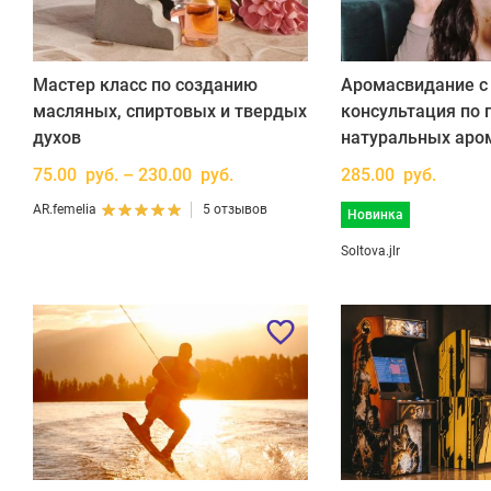
Мастер класс по созданию
Аромасвидание с 
масляных, спиртовых и твердых
консультация по 
духов
натуральных аро
75.00 руб. – 230.00 руб.
285.00 руб.
AR.femelia
5 отзывов
Новинка
Soltova.jlr