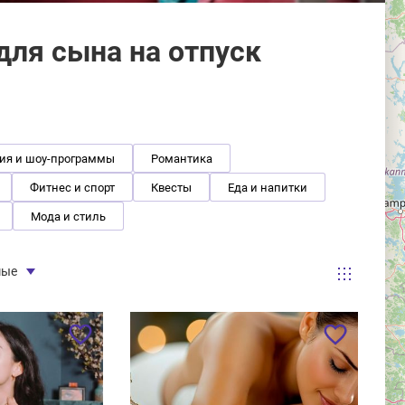
ля сына на отпуск
ия и шоу-программы
Романтика
Фитнес и спорт
Квесты
Еда и напитки
Мода и стиль
мые