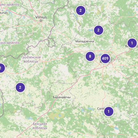
2
2
1
8
409
2
2
1