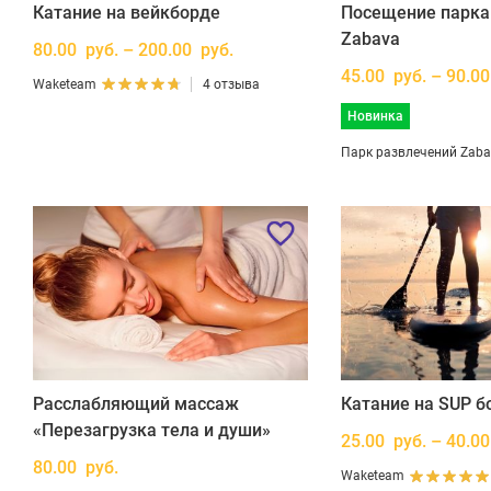
Катание на вейкборде
Посещение парка
Zabava
80.00 руб. – 200.00 руб.
45.00 руб. – 90.00
Waketeam
4 отзыва
Новинка
Парк развлечений Zab
Расслабляющий массаж
Катание на SUP б
«Перезагрузка тела и души»
25.00 руб. – 40.00
80.00 руб.
Waketeam