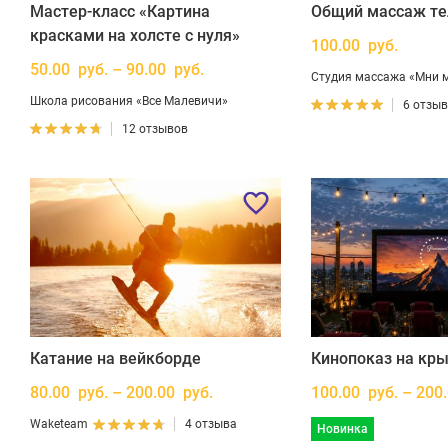
Мастер-класс «Картина
Общий массаж те
красками на холсте с нуля»
100.00 руб.
50.00 руб. – 90.00 руб.
Студия массажа «Мни 
Школа рисования «Все Малевичи»
6 отзы
12 отзывов
Катание на вейкборде
Кинопоказ на кр
80.00 руб. – 200.00 руб.
100.00 руб. – 200
Waketeam
4 отзыва
Новинка