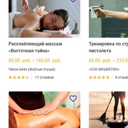
Расслабляющий массаж
Тренировка по ст
«Восточная тайна»
пистолета
80.00 руб. – 160.00 руб.
65.00 руб. – 210.
Yellow birds (Жоўтыя птушкі)
«ССК МУШКЕТОН»
17 отзывов
8 отзы