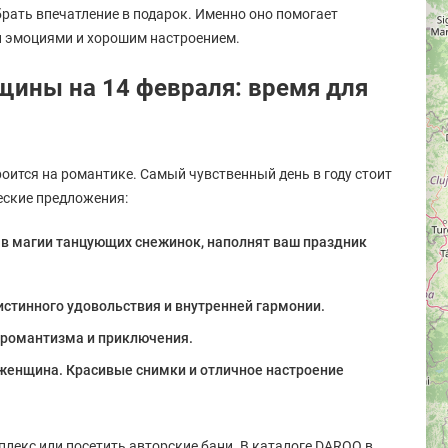
рать впечатление в подарок. Именно оно помогает
и эмоциями и хорошим настроением.
ины на 14 февраля: время для
оится на романтике. Самый чувственный день в году стоит
еские предложения:
в магии танцующих снежинок, наполнят ваш праздник
стинного удовольствия и внутренней гармонии.
й романтизма и приключения.
на женщина. Красивые снимки и отличное настроение
лекс или посетить авторские бани. В каталоге DAROO в