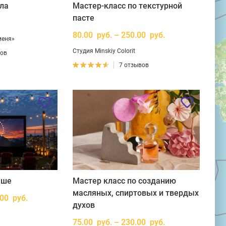
ла
Мастер-класс по текстурной
пасте
80.00 руб. – 250.00 руб.
меня»
Студия Minskiy Colorit
вов
7 отзывов
ыше
Мастер класс по созданию
масляных, спиртовых и твердых
.00 руб.
духов
75.00 руб. – 230.00 руб.