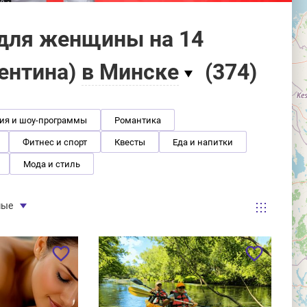
для женщины на 14
лентина)
в Минске
(
374
)
ия и шоу-программы
Романтика
Фитнес и спорт
Квесты
Еда и напитки
Мода и стиль
мые