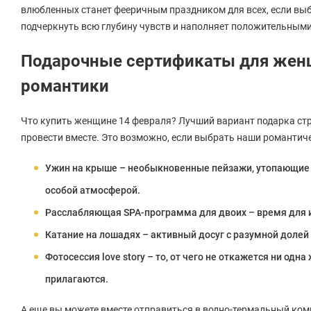
влюбленных станет фееричным праздником для всех, если выб
подчеркнуть всю глубину чувств и наполняет положительным
Подарочные сертификаты для женщ
романтики
Что купить женщине 14 февраля? Лучший вариант подарка стр
провести вместе. Это возможно, если выбрать наши романтич
Ужин на крыше – необыкновенные пейзажи, утопающие 
особой атмосферой.
Расслабляющая SPA-программа для двоих – время для и
Катание на лошадях – активный досуг с разумной доле
Фотосессия love story – то, от чего не откажется ни од
прилагаются.
А еще вы можете вместе отправиться в водно-термальный комп