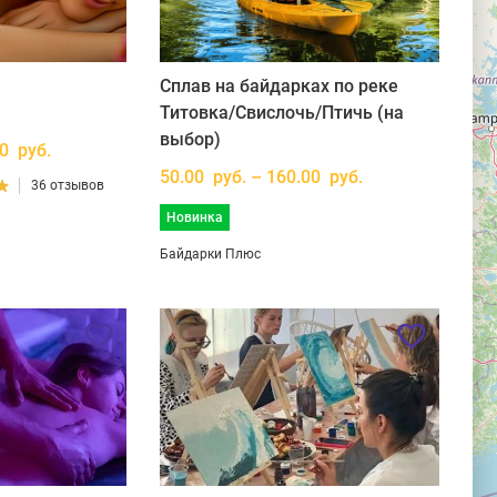
с
Сплав на байдарках по реке
Титовка/Свислочь/Птичь (на
выбор)
00 руб.
50.00 руб. – 160.00 руб.
36 отзывов
Новинка
Байдарки Плюс