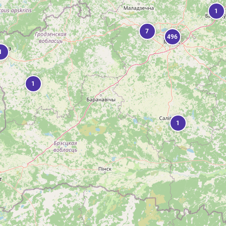
1
7
496
1
1
1