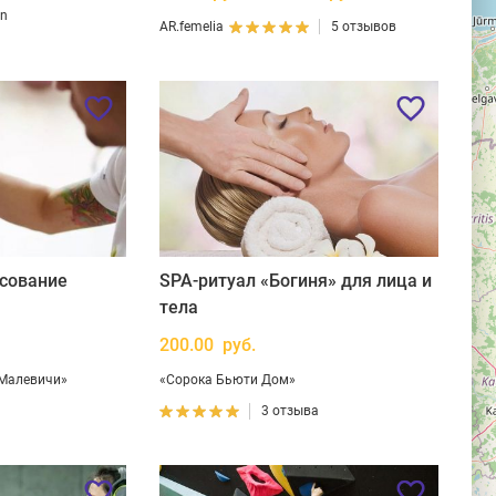
on
AR.femelia
5 отзывов
исование
SPA-ритуал «Богиня» для лица и
тела
200.00 руб.
 Малевичи»
«Сорока Бьюти Дом»
3 отзыва