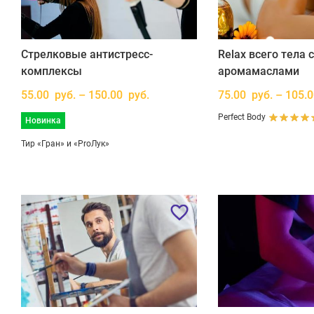
Стрелковые антистресс-
Relax всего тела 
комплексы
аромамаслами
55.00 руб. – 150.00 руб.
75.00 руб. – 105.
Perfect Body
Новинка
Тир «Гран» и «ProЛук»