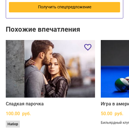
Семейный билет 3 детских +2 взрослый
Получить спецпредложение
134.00
руб.
Кэшбек 10.05 руб.
Сертификат действует : 3 мес.
Похожие впечатления
Сладкая парочка
Игра в амер
100.00 руб.
50.00 руб.
Бильярдный клу
Набор