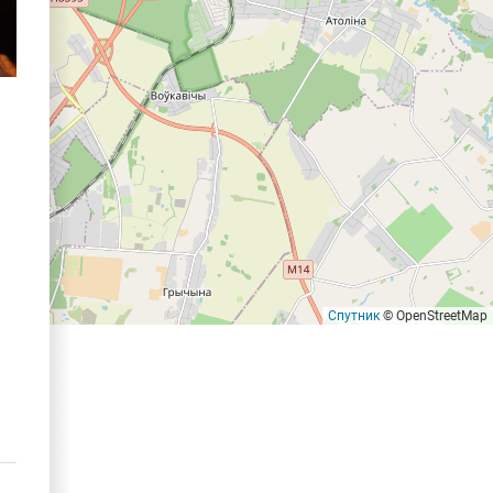
Спутник
© OpenStreetMap