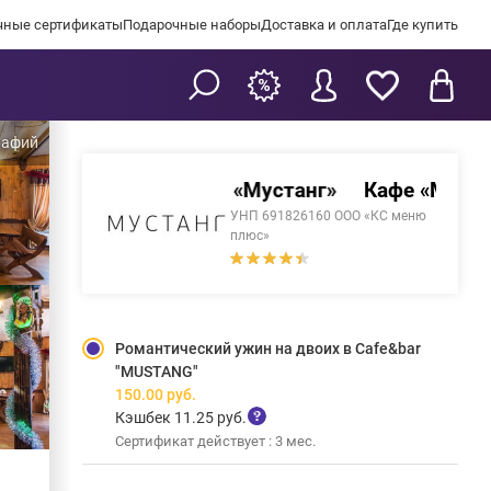
чные сертификаты
Подарочные наборы
Доставка и оплата
Где купить
Кафе «Мустанг»
Кафе «Мустан
УНП 691826160 ООО «КС меню
плюс»
Романтический ужин на двоих в Cafe&bar
"MUSTANG"
150.00
руб.
Кэшбек 11.25 руб.
Сертификат действует : 3 мес.