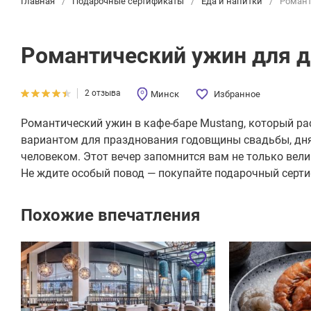
Главная
/
Подарочные сертификаты
/
Еда и напитки
/
Романт
Романтический ужин для д
2 отзыва
Минск
Избранное
Романтический ужин в кафе-баре Mustang, который ра
вариантом для празднования годовщины свадьбы, дн
человеком. Этот вечер запомнится вам не только вел
Не ждите особый повод — покупайте подарочный серти
Похожие впечатления