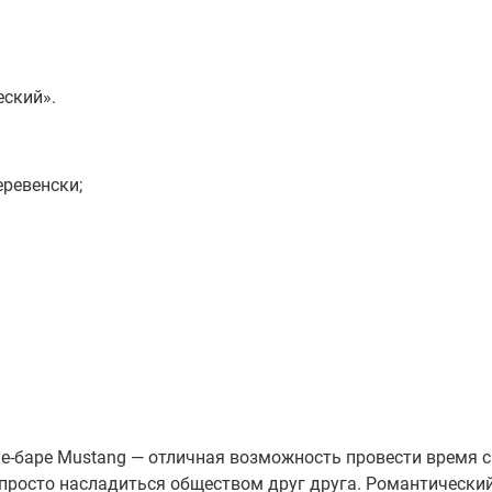
еский».
еревенски;
е-баре Mustang — отличная возможность провести время с
росто насладиться обществом друг друга. Романтически