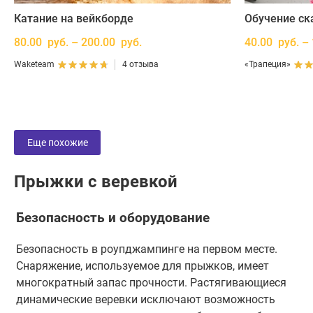
Кэшбек 13.50 руб.
Катание на вейкборде
Обучение ск
Сертификат действует : 3 мес.
80.00 руб. – 200.00 руб.
40.00 руб. –
Waketeam
4 отзыва
«Трапеция»
Еще похожие
Прыжки с веревкой
Безопасность и оборудование
Безопасность в роупджампинге на первом месте.
Снаряжение, используемое для прыжков, имеет
многократный запас прочности. Растягивающиеся
динамические веревки исключают возможность