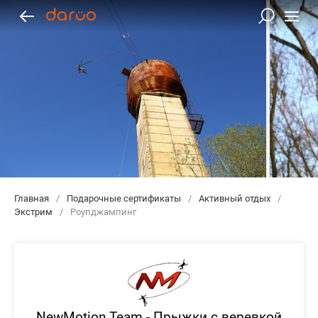
Главная
/
Подарочные сертификаты
/
Активный отдых
/
Экстрим
/
Роупджампинг
NewMotion Team - Прыжки с веревкой