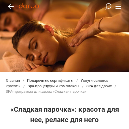
Главная
/
Подарочные сертификаты
/
Услуги салонов
красоты
/
Spa-процедуры и комплексы
/
SPA для двоих
/
SPA-программа для двоих «Сладкая парочка»
«Сладкая парочка»: красота для
нее, релакс для него