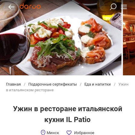
Главная
/
Подарочные сертификаты
/
Еда и напитки
/
Ужин
в итальянском ресторане
Ужин в ресторане итальянской
кухни IL Patio
Минск
Избранное