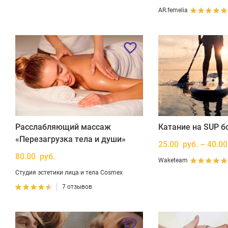
AR.femelia
Расслабляющий массаж
Катание на SUP б
«Перезагрузка тела и души»
25.00 руб. – 40.00
80.00 руб.
Waketeam
Студия эстетики лица и тела Cosmex
7 отзывов