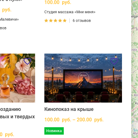
100.00 руб.
 руб.
Студия массажа «Мни меня»
 Малевичи»
6 отзывов
ывов
созданию
Кинопоказ на крыше
овых и твердых
100.00 руб. – 200.00 руб.
Новинка
00 руб.