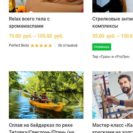
Relax всего тела с
Стрелковые антис
аромамаслами
комплексы
75.00 руб. – 105.00 руб.
55.00 руб. – 150.
Perfect Body
36 отзывов
Новинка
Тир «Гран» и «ProЛук»
Сплав на байдарках по реке
Мастер-класс «К
Титовка/Свислочь/Птичь (на
красками на холс