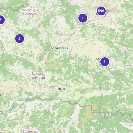
596
1
2
2
1