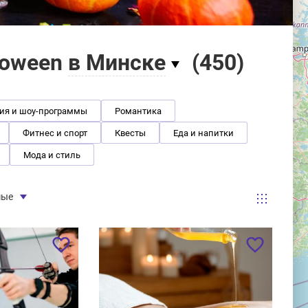
loween
в Минске
(
450
)
ия и шоу-программы
Романтика
Фитнес и спорт
Квесты
Еда и напитки
Мода и стиль
мые